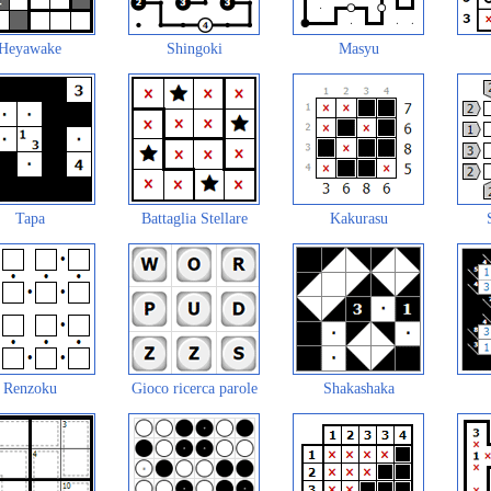
Heyawake
Shingoki
Masyu
Tapa
Battaglia Stellare
Kakurasu
Renzoku
Gioco ricerca parole
Shakashaka