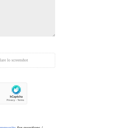
lare lo screenshot
ommunity
for questions /