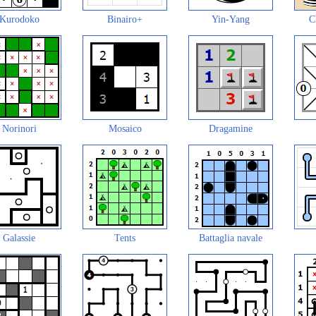
Kurodoko
Binairo+
Yin-Yang
C
Norinori
Mosaico
Dragamine
Galassie
Tents
Battaglia navale