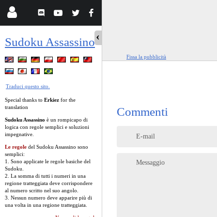
Sudoku Assassino
Fissa la pubblicità
Traduci questo sito.
Special thanks to
Erkiez
for the
translation
Commenti
Sudoku Assassino
è un rompicapo di
logica con regole semplici e soluzioni
impegnative.
E-mail
Le regole
del Sudoku Assassino sono
semplici:
1. Sono applicate le regole basiche del
Messaggio
Sudoku.
2. La somma di tutti i numeri in una
regione tratteggiata deve corrispondere
al numero scritto nel suo angolo.
3. Nessun numero deve apparire più di
una volta in una regione tratteggiata.