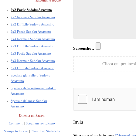
Nascondi le regole
2x2 Facile Sudoku Assassino
2x2 Normale Sudoku Assassino
2x2 Difficile Sudoku Assassino
2x3 Facile Sudoku Assassino
2x3 Normale Sudoku Assassino
2x3 Difficile Sudoku Assassino
Screenshot:
3x3 Facile Sudoku Assassino
3x3 Normale Sudoku Assassino
Clicca qui per incol
3x3 Difficile Sudoku Assassino
Speciale giornaliero Sudoku
Assassino
Speciale della settimana Sudoku
Assassino
Speciale del mese Sudoku
Assassino
Diventa un Patron
Invia
Commenti
|
Scegli un rompicapo
Stampa in blocco
|
Classifica
|
Statistiche
You can also join our
Discord c