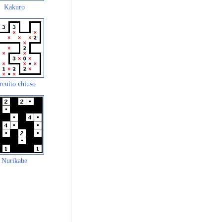
Kakuro
rcuito chiuso
Nurikabe