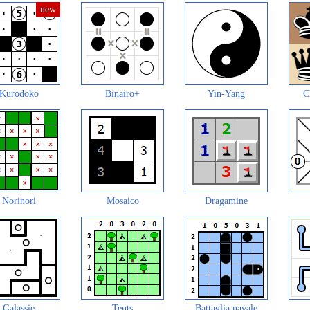
Kurodoko
Binairo+
Yin-Yang
C
Norinori
Mosaico
Dragamine
Galassie
Tents
Battaglia navale