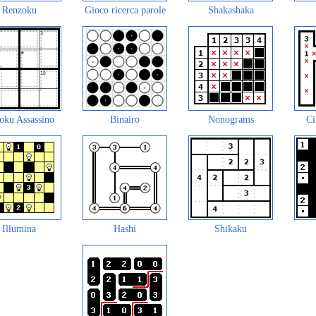
Renzoku
Gioco ricerca parole
Shakashaka
oku Assassino
Binairo
Nonograms
Ci
Illumina
Hashi
Shikaku