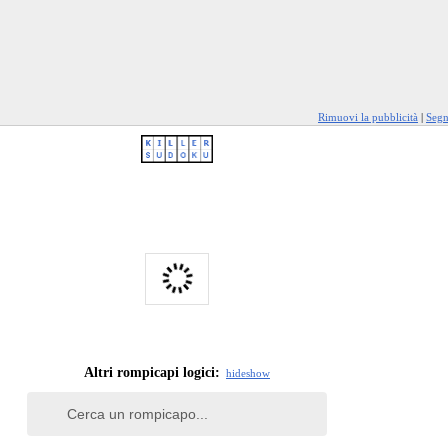
Rimuovi la pubblicità
|
Segn
Altri rompicapi logici:
hide
show