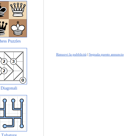
hess Puzzles
Rimuovi la pubblicità
|
Segnala questo annuncio
Diagonali
Tubature