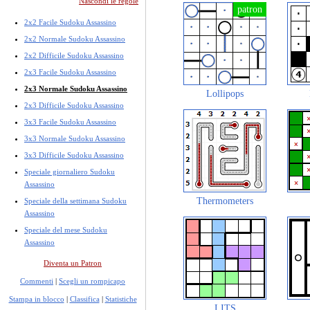
Nascondi le regole
2x2 Facile Sudoku Assassino
2x2 Normale Sudoku Assassino
2x2 Difficile Sudoku Assassino
2x3 Facile Sudoku Assassino
2x3 Normale Sudoku Assassino
Lollipops
2x3 Difficile Sudoku Assassino
3x3 Facile Sudoku Assassino
3x3 Normale Sudoku Assassino
3x3 Difficile Sudoku Assassino
Speciale giornaliero Sudoku
Assassino
Thermometers
Speciale della settimana Sudoku
Assassino
Speciale del mese Sudoku
Assassino
Diventa un Patron
Commenti
|
Scegli un rompicapo
Stampa in blocco
|
Classifica
|
Statistiche
LITS