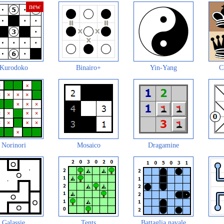
Kurodoko
Binairo+
Yin-Yang
C
Norinori
Mosaico
Dragamine
Galassie
Tents
Battaglia navale