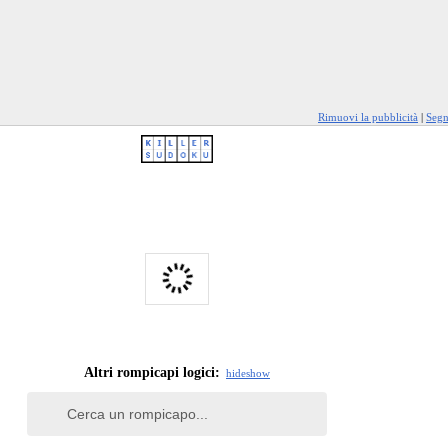
Rimuovi la pubblicità
|
Segn
Altri rompicapi logici:
hide
show