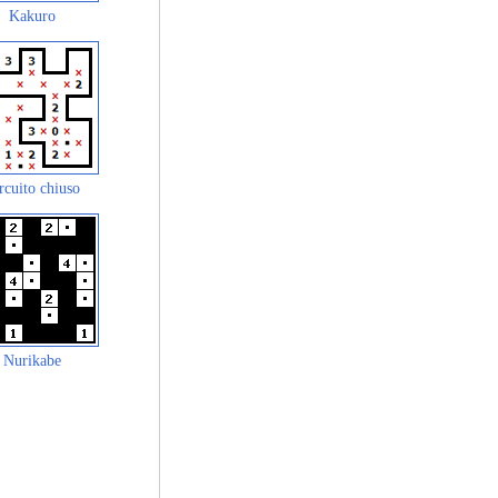
Kakuro
rcuito chiuso
Nurikabe