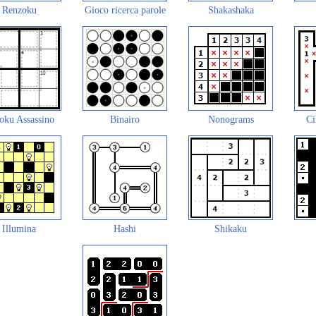
Renzoku
Gioco ricerca parole
Shakashaka
oku Assassino
Binairo
Nonograms
Ci
Illumina
Hashi
Shikaku