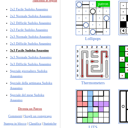
Nascondi le regole
2x2 Facile Sudoku Assassino
2x2 Normale Sudoku Assassino
2x2 Difficile Sudoku Assassino
2x3 Facile Sudoku Assassino
2x3 Normale Sudoku Assassino
Lollipops
2x3 Difficile Sudoku Assassino
3x3 Facile Sudoku Assassino
3x3 Normale Sudoku Assassino
3x3 Difficile Sudoku Assassino
Speciale giornaliero Sudoku
Assassino
Thermometers
Speciale della settimana Sudoku
Assassino
Speciale del mese Sudoku
Assassino
Diventa un Patron
Commenti
|
Scegli un rompicapo
Stampa in blocco
|
Classifica
|
Statistiche
LITS