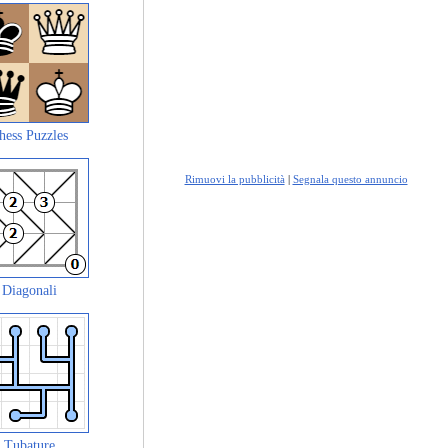
hess Puzzles
Rimuovi la pubblicità
|
Segnala questo annuncio
Diagonali
Tubature