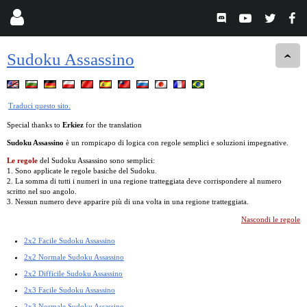
Sudoku Assassino
Traduci questo sito.
Special thanks to
Erkiez
for the translation
Sudoku Assassino
è un rompicapo di logica con regole semplici e soluzioni impegnative.
Le regole
del Sudoku Assassino sono semplici:
1. Sono applicate le regole basiche del Sudoku.
2. La somma di tutti i numeri in una regione tratteggiata deve corrispondere al numero
scritto nel suo angolo.
3. Nessun numero deve apparire più di una volta in una regione tratteggiata.
Nascondi le regole
2x2 Facile Sudoku Assassino
2x2 Normale Sudoku Assassino
2x2 Difficile Sudoku Assassino
2x3 Facile Sudoku Assassino
2x3 Normale Sudoku Assassino