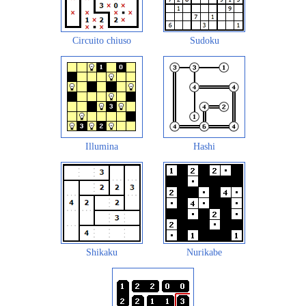
Circuito chiuso
Sudoku
Illumina
Hashi
Shikaku
Nurikabe